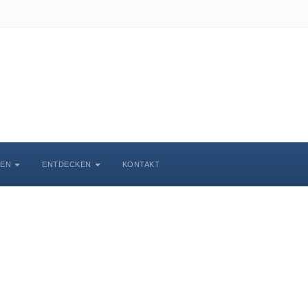
BEN
ENTDECKEN
KONTAKT
chlosskirche Wittenbe