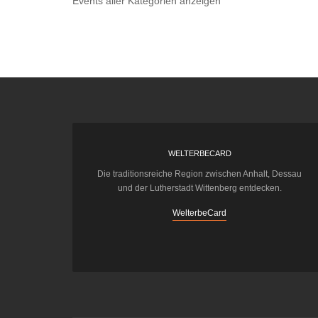
Events aller Kategorien anzeigen
WELTERBECARD
Die traditionsreiche Region zwischen Anhalt, Dessau
und der Lutherstadt Wittenberg entdecken.
WelterbeCard