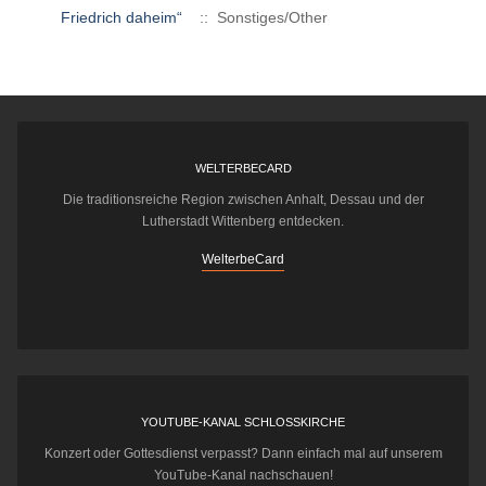
Friedrich daheim“
:: Sonstiges/Other
WELTERBECARD
Die traditionsreiche Region zwischen Anhalt, Dessau und der
Lutherstadt Wittenberg entdecken.
WelterbeCard
YOUTUBE-KANAL SCHLOSSKIRCHE
Konzert oder Gottesdienst verpasst? Dann einfach mal auf unserem
YouTube-Kanal nachschauen!