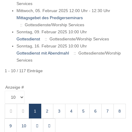
Services
Mittwoch, 05. Februar 2025 12:00 Uhr - 12:30 Uhr
Mittagsgebet des Predigerseminars
:: Gottesdienste/Worship Services
Sonntag, 09. Februar 2025 10:00 Uhr
Gottesdienst
:: Gottesdienste/Worship Services
Sonntag, 16. Februar 2025 10:00 Uhr
Gottesdienst mit Abendmahl
:: Gottesdienste/Worship
Services
Limite der Paginierungsliste
1 - 10 / 117 Einträge
Anzeige #
1
2
3
4
5
6
7
8
9
10