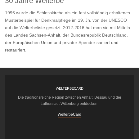
30 Jahre Welterbe
1996 wurde die Schlosskirche als ein fast vollständig erhaltenes
Musterbeispiel für Denkmalpflege im 19. Jh. von der UNESCO
auf die Welterbeliste gesetzt. 2012-2016 hat man sie mit Mitteln
des Landes Sachsen-Anhalt, der Bundesrepublik Deutschland,
der Europäischen Union und privater Spender saniert und
restauriert.
WELTERBECARD
Die traditionsreiche Region zwischen Anhalt, Dessau und der
Lutherstadt Wittenberg entdecken.
WelterbeCard