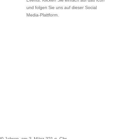
Events. Klicken Sie einfach auf das Icon
und folgen Sie uns auf dieser Social
Media-Plattform.
00 Jahren, am 3. März 321 n. Chr.,