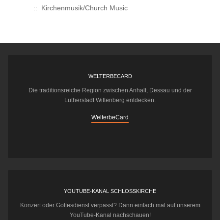
:: Kirchenmusik/Church Music
WELTERBECARD
Die traditionsreiche Region zwischen Anhalt, Dessau und der
Lutherstadt Wittenberg entdecken.
WelterbeCard
YOUTUBE-KANAL SCHLOSSKIRCHE
Konzert oder Gottesdienst verpasst? Dann einfach mal auf unserem
YouTube-Kanal nachschauen!