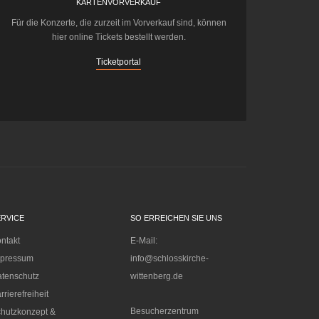
KARTENVORVERKAUF
Für die Konzerte, die zurzeit im Vorverkauf sind, können
hier online Tickets bestellt werden.
Ticketportal
ERVICE
SO ERREICHEN SIE UNS
ntakt
E-Mail:
mpressum
info@schlosskirche-
tenschutz
wittenberg.de
rrierefreiheit
Besucherzentrum
hutzkonzept &