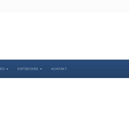
BEN
ENTDECKEN
KONTAKT
chlosskirche Wittenbe