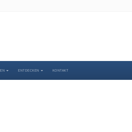
BEN
ENTDECKEN
KONTAKT
chlosskirche Wittenbe