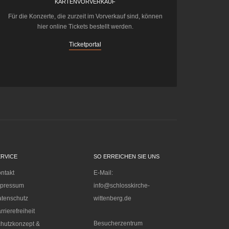
KARTENVORVERKAUF
Für die Konzerte, die zurzeit im Vorverkauf sind, können
hier online Tickets bestellt werden.
Ticketportal
ERVICE
SO ERREICHEN SIE UNS
ntakt
E-Mail:
mpressum
info@schlosskirche-
tenschutz
wittenberg.de
rrierefreiheit
Besucherzentrum
hutzkonzept &