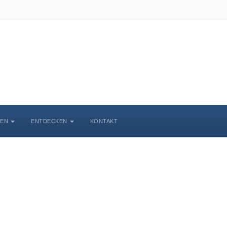
BEN
ENTDECKEN
KONTAKT
chlosskirche Wittenbe