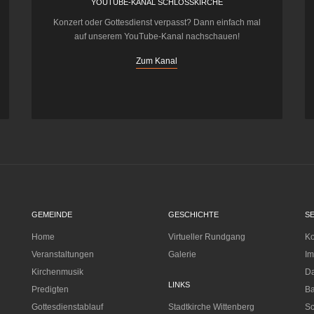
YOUTUBE-KANAL SCHLOSSKIRCHE
Konzert oder Gottesdienst verpasst? Dann einfach mal
auf unserem YouTube-Kanal nachschauen!
Zum Kanal
GEMEINDE
GESCHICHTE
S
Home
Virtueller Rundgang
Ko
Veranstaltungen
Galerie
I
Kirchenmusik
Da
LINKS
Predigten
Ba
Gottesdienstablauf
Stadtkirche Wittenberg
Sc