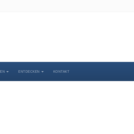
BEN
ENTDECKEN
KONTAKT
chlosskirche Wittenbe