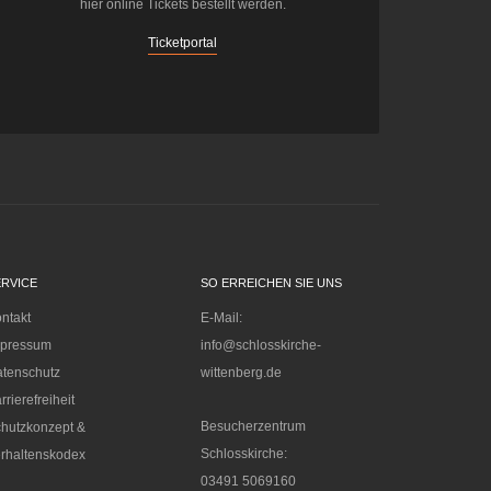
hier online Tickets bestellt werden.
Ticketportal
ERVICE
SO ERREICHEN SIE UNS
ntakt
E-Mail:
mpressum
info@schlosskirche-
tenschutz
wittenberg.de
rrierefreiheit
Besucherzentrum
hutzkonzept &
Schlosskirche:
rhaltenskodex
03491 5069160